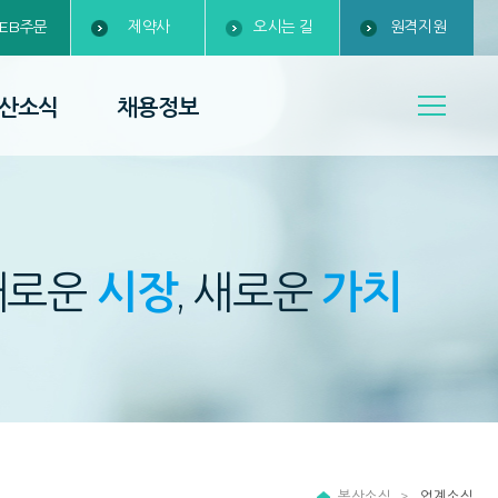
EB주문
제약사
오시는 길
원격지원
산소식
채용정보
새로운
시장
, 새로운
가치
복산소식
업계소식