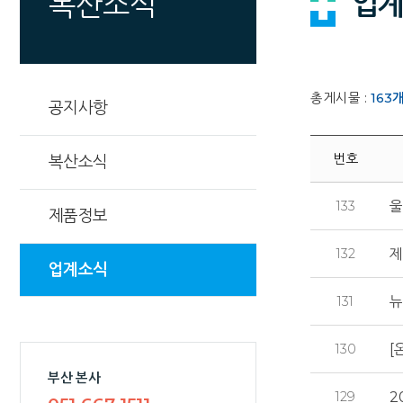
업계
복산소식
총게시물 :
163
공지사항
번호
복산소식
133
울
제품정보
132
제
업계소식
131
뉴
130
[
부산 본사
129
2