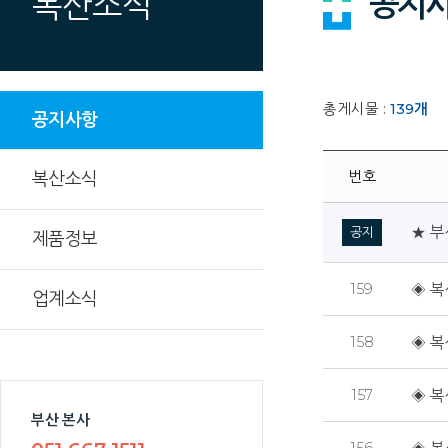
공지
복산소식
총게시물 :
139
개
공지사항
번호
복산소식
★ 부
공지
제품정보
159
◈ 복
업계소식
158
◈ 복
157
◈ 복
부산 본사