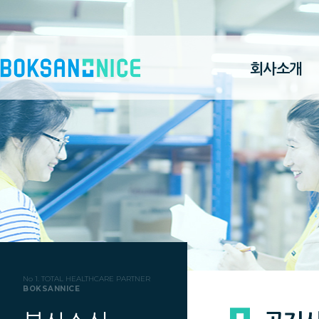
회사소개
No 1. TOTAL HEALTHCARE PARTNER
BOKSANNICE