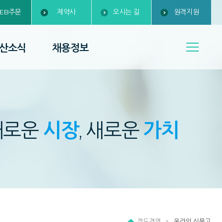
EB주문
제약사
오시는 길
원격지원
산소식
채용정보
새로운
시장
, 새로운
가치
정도경영
온라인 신문고