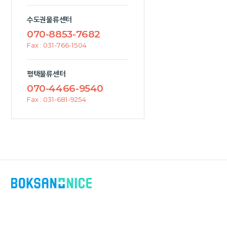
수도권물류센터
070-8853-7682
Fax : 031-766-1504
평택물류센터
070-4466-9540
Fax : 031-681-9254
복산나이스
부산광역시 동구 자성로140번길 53 (주)복산나이스
대표번호 : 051-667-6677
팩스 : 051-645-2263
고객센터 : 1833-