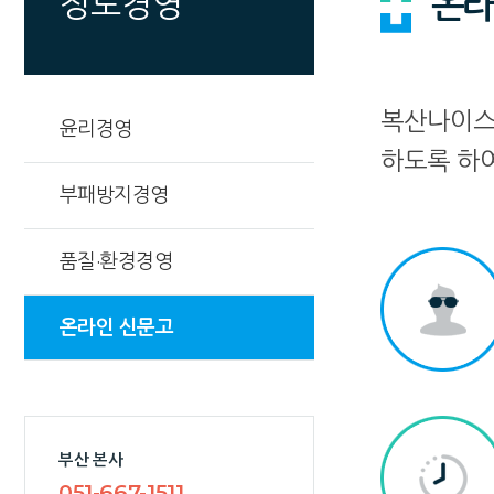
온라
정도경영
복산나이스
윤리경영
하도록 하
부패방지경영
품질·환경경영
온라인 신문고
부산 본사
051-667-1511