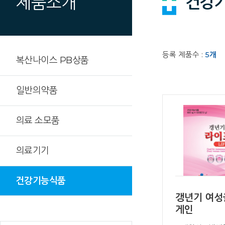
건강
제품소개
등록 제품수 :
5
개
복산나이스 PB상품
일반의약품
의료 소모품
의료기기
건강기능식품
갱년기 여성
게인