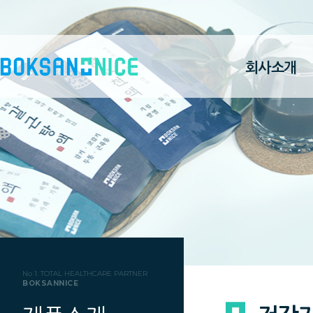
회사소개
No 1. TOTAL HEALTHCARE PARTNER
BOKSANNICE