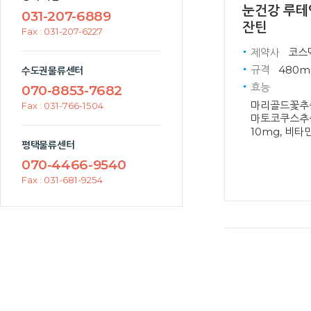
눈건강 루테
031-207-6889
잔틴
Fax : 031-207-6227
제약사
코스
규격
480mg
수도권물류센터
효능
070-8853-7682
마리골드꽃추출
Fax : 031-766-1504
마토코쿠스추
10mg, 비타
평택물류센터
070-4466-9540
Fax : 031-681-9254