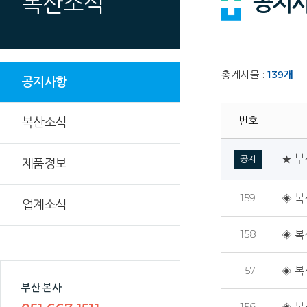
공지
복산소식
총게시물 :
139
개
공지사항
번호
복산소식
★ 부
공지
제품정보
159
◈ 복
업계소식
158
◈ 복
157
◈ 복
부산 본사