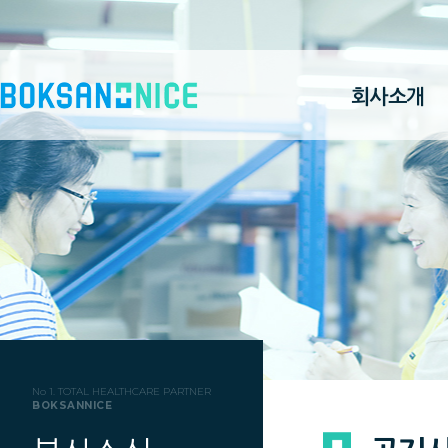
회사소개
No 1. TOTAL HEALTHCARE PARTNER
BOKSANNICE