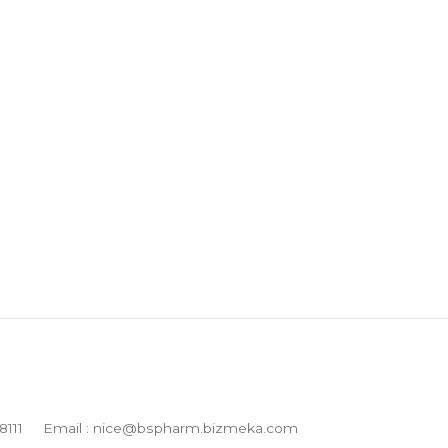
8111
Email : nice@bspharm.bizmeka.com