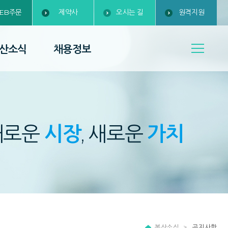
EB주문
제약사
오시는 길
원격지원
산소식
채용정보
새로운
시장
, 새로운
가치
복산소식
공지사항