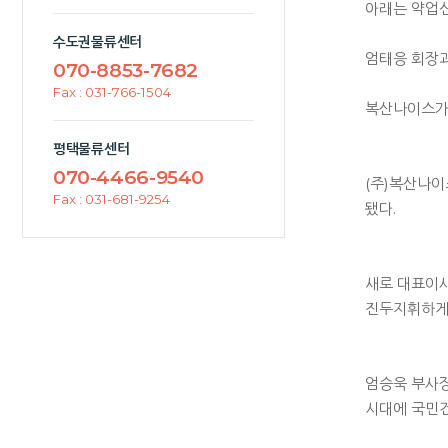
아래는 약업신문
수도권물류센터
엄태응 회장과
070-8853-7682
Fax : 031-766-1504
복산나이스가
평택물류센터
070-4466-9540
(주)복산나이
Fax : 031-681-9254
됐다.
새로 대표이
진두지휘하게
엄승욱 부사장
시대에 국민건