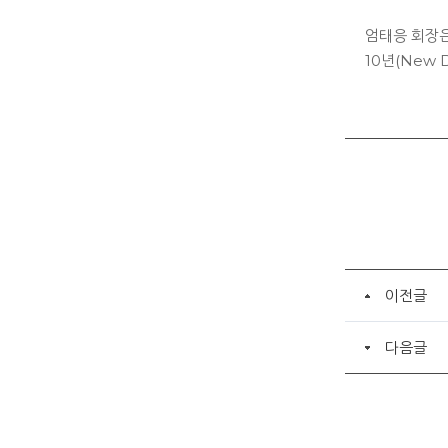
엄태응 회장은
10년(New
이전글
다음글