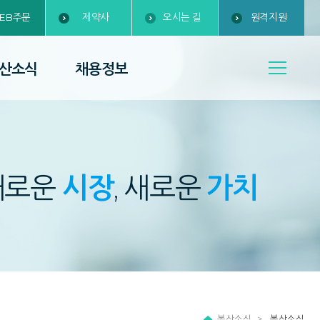
EB주문
제약사
오시는 길
원격지원
산소식
채용정보
새로운
시장
, 새로운
가치
복산소식
복산소식