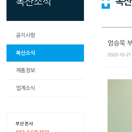
복산
복산소식
공지사항
엄승욱 
복산소식
2020-10-21 
제품정보
업계소식
부산 본사