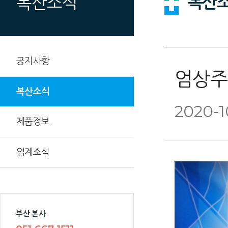
복산
복산소식
공지사항
엄상주
복산소식
2020-1
제품정보
업계소식
부산 본사