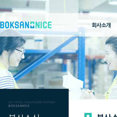
회사소개
No 1. TOTAL HEALTHCARE PARTNER
BOKSANNICE