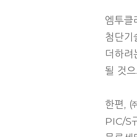
엠투클라
첨단기
더하려
될 것으
한편, 
PIC