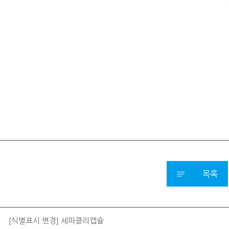
목록
[식별표시 변경] 세파클리캡슐