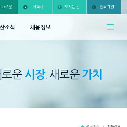
EB주문
제약사
오시는 길
원격지원
산소식
채용정보
새로운
시장
, 새로운
가치
복산소식
제품정보