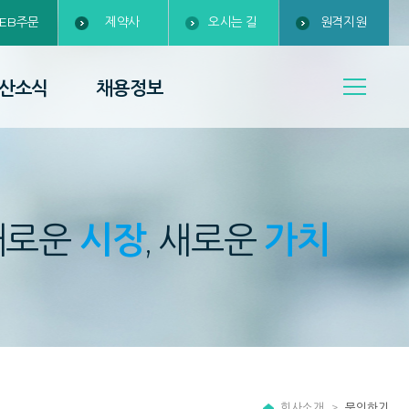
EB주문
제약사
오시는 길
원격지원
산소식
채용정보
새로운
시장
, 새로운
가치
회사소개
문의하기