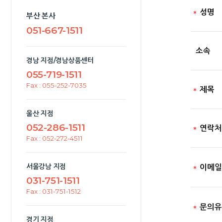
성명
부산 본사
3. 개인정
051-667-1511
복산나이스는
- 종이에 
소속
- 전자적 
경남 지점/경남상품센터
055-719-1511
Fax : 055-252-7035
제목
울산 지점
052-286-1511
연락처
Fax : 052-272-4511
서울강남 지점
이메일
031-751-1511
Fax : 031-751-1512
문의유
경기 지점